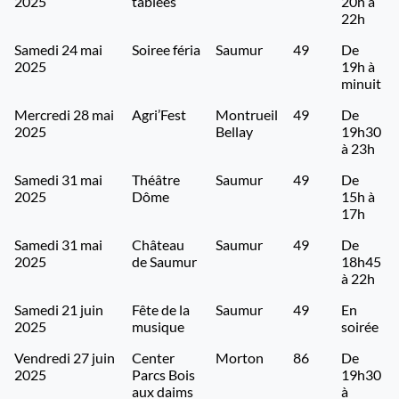
2025
tablées
20h à
22h
Samedi 24 mai
Soiree féria
Saumur
49
De
2025
19h à
minuit
Mercredi 28 mai
Agri’Fest
Montrueil
49
De
2025
Bellay
19h30
à 23h
Samedi 31 mai
Théâtre
Saumur
49
De
2025
Dôme
15h à
17h
Samedi 31 mai
Château
Saumur
49
De
2025
de Saumur
18h45
à 22h
Samedi 21 juin
Fête de la
Saumur
49
En
2025
musique
soirée
Vendredi 27 juin
Center
Morton
86
De
2025
Parcs Bois
19h30
aux daims
à