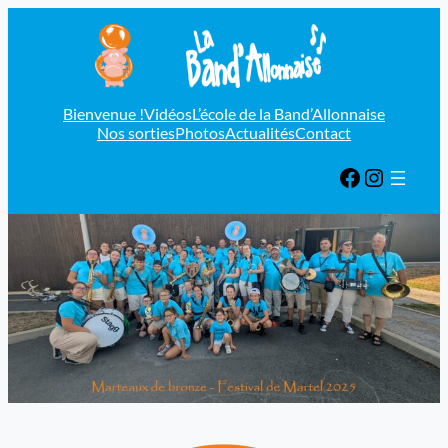
Aller
au
contenu
Bienvenue !
Vidéos
L’école de la Band’Allonnaise
Nos sorties
Photos
Actualités
Contact
Facebook
Instagram