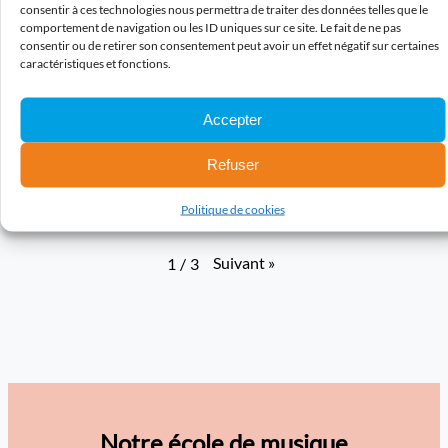
consentir à ces technologies nous permettra de traiter des données telles que le
comportement de navigation ou les ID uniques sur ce site. Le fait de ne pas
consentir ou de retirer son consentement peut avoir un effet négatif sur certaines
caractéristiques et fonctions.
Accepter
Refuser
Politique de cookies
La Band'Allonnaise – Monday
Suivant
»
1
/
3
Notre école de musique