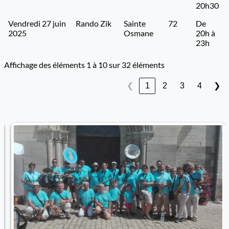
20h30
Vendredi 27 juin
Rando Zik
Sainte
72
De
2025
Osmane
20h à
23h
Affichage des éléments 1 à 10 sur 32 éléments
1
2
3
4
❮
❯