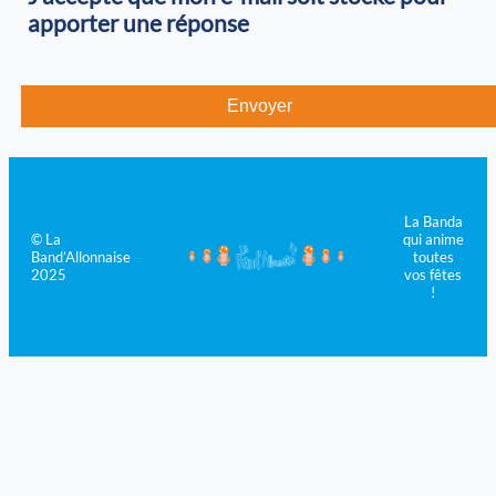
apporter une réponse
La Banda
© La
qui anime
Band’Allonnaise
toutes
2025
vos fêtes
!