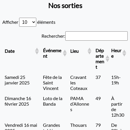
Nos sorties
Afficher
éléments
Rechercher:
Événeme
Dép
Heur
Date
Lieu
nt
arte
e
men
t
Samedi 25
Fête de la
Cravant
37
15h-
janvier 2025
Saint
les
19h
Vincent
Coteaux
Dimanche 16
Loto de la
PAMA
49
À
février 2025
Banda
d’Allonne
partir
s
de
12h30
Vendredi 16 mai
Grandes
Thouars
79
De