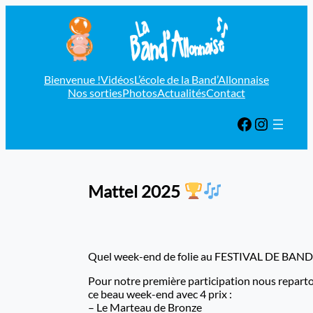
Bienvenue !
Vidéos
L’école de la Band’Allonnaise
Nos sorties
Photos
Actualités
Contact
Facebook
Instagram
Mattel 2025
Quel week-end de folie au FESTIVAL DE BAN
Pour notre première participation nous reparto
ce beau week-end avec 4 prix :
– Le Marteau de Bronze