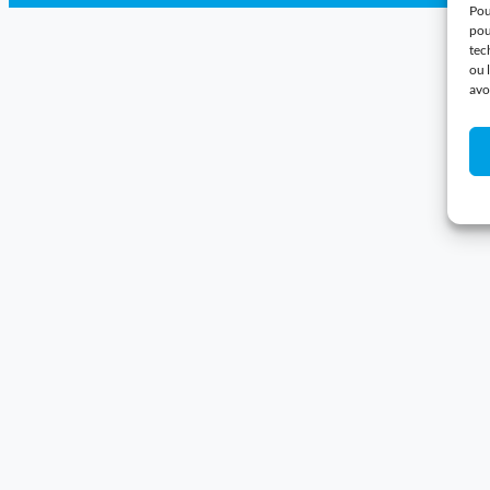
Pou
pou
tec
ou 
avo