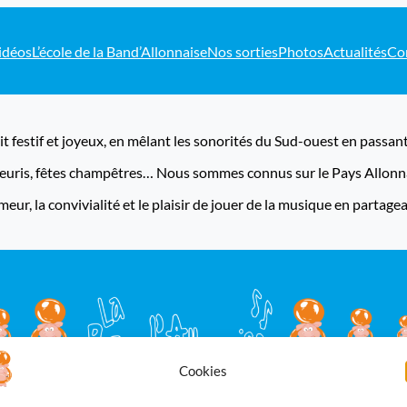
idéos
L’école de la Band’Allonnaise
Nos sorties
Photos
Actualités
Co
it festif et joyeux, en mêlant les sonorités du Sud-ouest en passant 
leuris, fêtes champêtres… Nous sommes connus sur le Pays Allonna
humeur, la convivialité et le plaisir de jouer de la musique en partag
Cookies