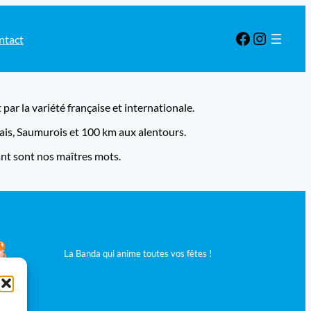
Facebook
Instagram
ntact
par la variété française et internationale.
is, Saumurois et 100 km aux alentours.
eant sont nos maîtres mots.
La Banda qui anime toutes vos fêtes !